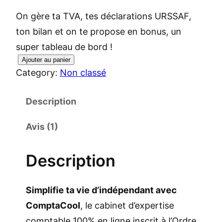
sur 5 basé
On gère ta TVA, tes déclarations URSSAF,
sur
notation
ton bilan et on te propose en bonus, un
client
super tableau de bord !
Ajouter au panier
q
Category:
Non classé
u
a
Description
n
t
Avis (1)
i
t
Description
é
d
S
implifie ta vie d’indépendant avec
e
ComptaCool
, le cabinet d’expertise
C
comptable 100% en ligne inscrit à l’Ordre