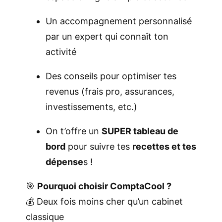
n
t
Un accompagnement personnalisé
–
par un expert qui connaît ton
T
activité
o
Des conseils pour optimiser tes
n
revenus (frais pro, assurances,
E
investissements, etc.)
x
p
On t’offre un
SUPER tableau de
e
bord
pour suivre tes
recettes et tes
r
dépense
s !
t
-
🎯
Pourquoi choisir ComptaCool ?
C
💰 Deux fois moins cher qu’un cabinet
o
classique