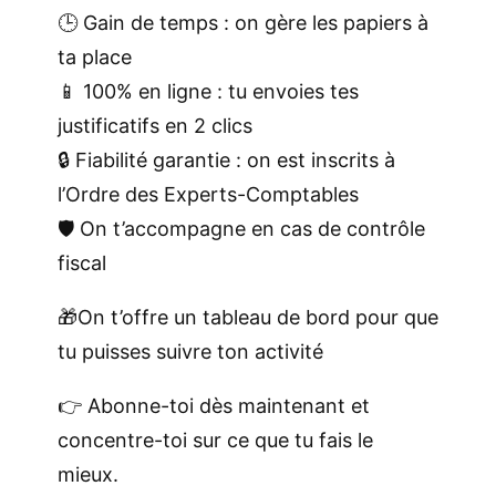
m
🕒 Gain de temps : on gère les papiers à
p
ta place
t
📱 100% en ligne : tu envoies tes
a
justificatifs en 2 clics
b
🔒 Fiabilité garantie : on est inscrits à
l
l’Ordre des Experts-Comptables
e
🛡️ On t’accompagne en cas de contrôle
e
fiscal
n
🎁On t’offre un tableau de bord pour que
L
tu puisses suivre ton activité
i
g
👉 Abonne-toi dès maintenant et
n
concentre-toi sur ce que tu fais le
e
mieux.