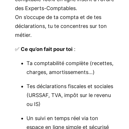
o
des Experts-Comptables.
m
On s’occupe de ta compta et de tes
p
déclarations, tu te concentres sur ton
t
métier.
a
✅
Ce qu’on fait pour toi
:
I
n
Ta comptabilité complète (recettes,
d
charges, amortissements…)
é
p
Tes déclarations fiscales et sociales
e
(URSSAF, TVA, impôt sur le revenu
n
ou IS)
d
Un suivi en temps réel via ton
a
espace en ligne simple et sécurisé