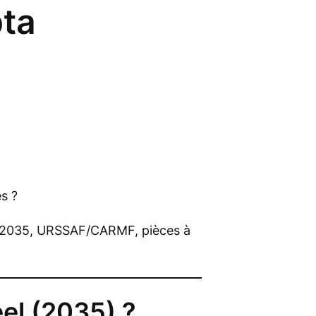
pta
s ?
es, 2035, URSSAF/CARMF, pièces à
éel (2035) ?