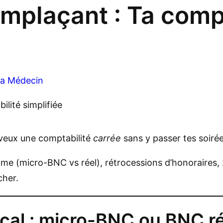
mplaçant : Ta com
a Médecin
 veux une comptabilité
carrée
sans y passer tes soirée
égime (micro-BNC vs réel), rétrocessions d’honorair
cher.
scal : micro-BNC ou BNC r