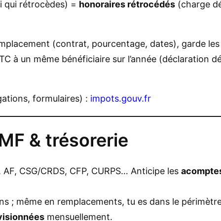
oi qui rétrocèdes) =
honoraires rétrocédés
(charge déd
mplacement (contrat, pourcentage, dates), garde le
TC à un même bénéficiaire sur l’année (déclaration dém
igations, formulaires) :
impots.gouv.fr
F & trésorerie
é, AF, CSG/CRDS, CFP, CURPS… Anticipe les
acompte
ins ; même en remplacements, tu es dans le périmètre
visionnées
mensuellement.