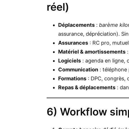
réel)
Déplacements
:
barème kilo
assurance, dépréciation). Si
Assurances
: RC pro, mutuell
Matériel & amortissements
:
Logiciels
: agenda en ligne, 
Communication
: téléphone 
Formations
: DPC, congrès, 
Repas & déplacements
: dans
6) Workflow simp