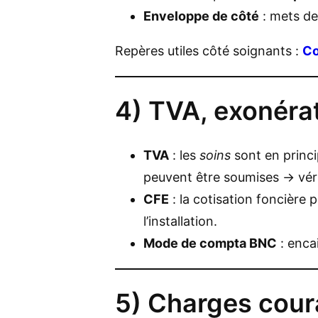
Enveloppe de côté
: mets d
Repères utiles côté soignants :
Co
4) TVA, exonérat
TVA
: les
soins
sont en princ
peuvent être soumises → véri
CFE
: la cotisation foncière
l’installation.
Mode de compta BNC
: enca
5) Charges coura