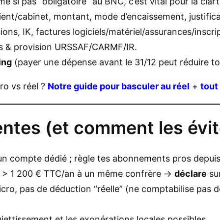
 si pas “obligatoire” au BNC, c’est vital pour la clart
ient/cabinet, montant, mode d’encaissement, justificat
ons, IK, factures logiciels/matériel/assurances/inscri
 & provision URSSAF/CARMF/IR.
ing
(payer une dépense avant le 31/12 peut réduire ton
ro vs réel ?
Notre guide pour basculer au réel
+
tout
entes (et comment les évit
un compte dédié ; règle tes abonnements pros depui
es > 1 200 € TTC/an à un même confrère →
déclare
sur
cro, pas de déduction “réelle” (ne comptabilise pas de
sujettissement et les exonérations locales possibles.