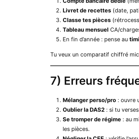
Compte bancaire dédié
(même
Livret de recettes
(date, pat
Classe tes pièces
(rétrocessi
Tableau mensuel
CA/charges
En fin d’année : pense au
tim
Tu veux un comparatif chiffré mic
7) Erreurs fréqu
Mélanger perso/pro
: ouvre 
Oublier la DAS2
: si tu vers
Se tromper de régime
: au mi
les pièces.
Négliger la CFE
: vérifie l’as