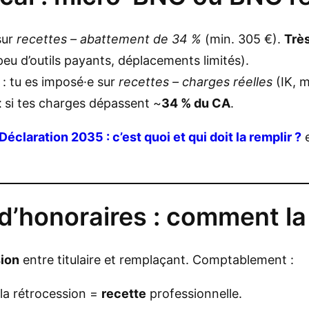
sur
recettes – abattement de 34 %
(min. 305 €).
Trè
eu d’outils payants, déplacements limités).
: tu es imposé·e sur
recettes – charges réelles
(IK, m
t
si tes charges dépassent ~
34 % du CA
.
Déclaration 2035 : c’est quoi et qui doit la remplir ?
d’honoraires : comment la 
ion
entre titulaire et remplaçant. Comptablement :
 la rétrocession =
recette
professionnelle.