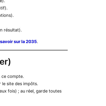
é).
if).
ptions).
 résultat).
 savoir sur la 2035
.
er)
s ce compte.
 le site des impôts.
ux fois) ; au réel, garde toutes