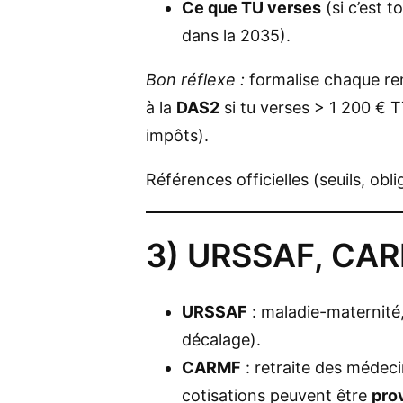
Ce que TU verses
(si c’est t
dans la 2035).
Bon réflexe :
formalise chaque re
à la
DAS2
si tu verses > 1 200 € T
impôts).
Références officielles (seuils, obl
3) URSSAF, CARM
URSSAF
: maladie-maternit
décalage).
CARMF
: retraite des médec
cotisations peuvent être
pro