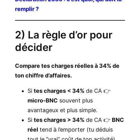
remplir ?
2) La règle d’or pour
décider
Compare tes charges réelles à 34% de
ton chiffre d’affaires.
Si
tes charges < 34%
de CA 👉
micro-BNC
souvent plus
avantageux et plus simple.
Si
tes charges > 34%
de CA 👉
BNC
réel
tend à l’emporter (tu déduis
tout le “vrai” coût de ton activité).