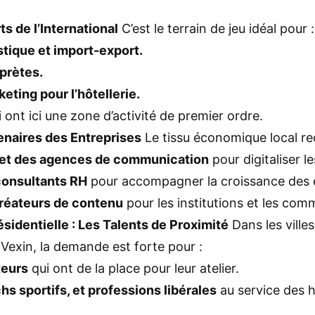
s de l’International
C’est le terrain de jeu idéal pour :
stique et import-export.
rprètes.
eting pour l’hôtellerie.
i ont ici une zone d’activité de premier ordre.
enaires des Entreprises
Le tissu économique local re
et des agences de communication
pour digitaliser l
consultants RH
pour accompagner la croissance des e
créateurs de contenu
pour les institutions et les com
sidentielle : Les Talents de Proximité
Dans les ville
Vexin, la demande est forte pour :
teurs
qui ont de la place pour leur atelier.
s sportifs, et professions libérales
au service des h