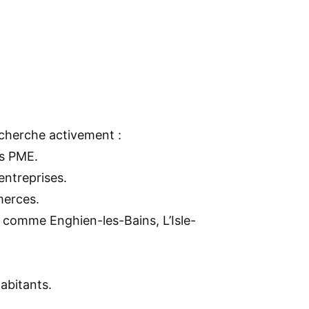
cherche activement :
es PME.
ntreprises.
merces.
s comme Enghien-les-Bains, L’Isle-
abitants.