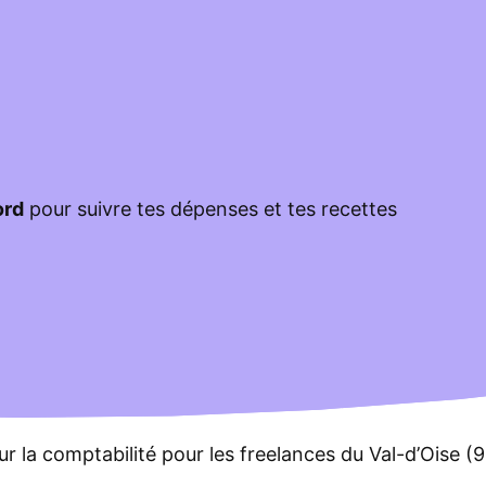
ord
pour suivre tes dépenses et tes recettes
ur la comptabilité pour les freelances du Val-d’Oise (9