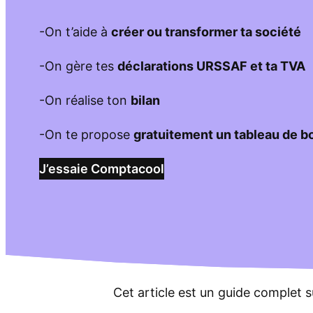
-On t’aide à
créer ou transformer ta société
-On gère tes
déclarations URSSAF et ta TVA
-On réalise ton
bilan
-On te propose
gratuitement un tableau de b
J’essaie Comptacool
Cet article est un guide complet s