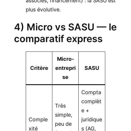
associés, financement) : la SASU est
plus évolutive.
4) Micro vs SASU — le
comparatif express
Micro-
Critère
entrepri
SASU
se
Compta
complèt
Très
e +
simple,
Comple
juridique
peu de
xité
s (AG,