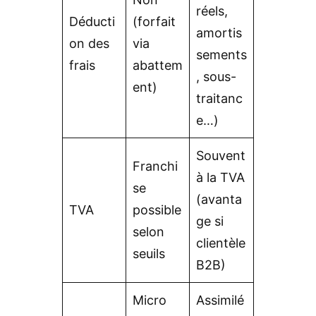
réels,
Déducti
(forfait
amortis
on des
via
sements
frais
abattem
, sous-
ent)
traitanc
e…)
Souvent
Franchi
à la TVA
se
(avanta
TVA
possible
ge si
selon
clientèle
seuils
B2B)
Micro
Assimilé