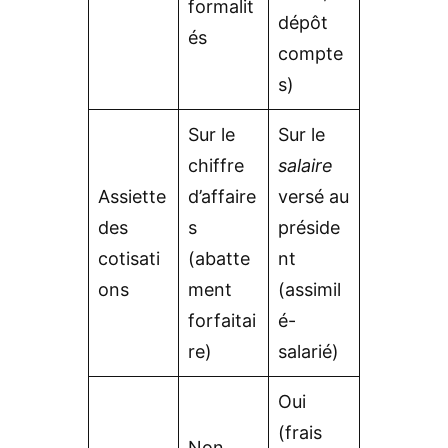
formalit
dépôt
és
compte
s)
Sur le
Sur le
chiffre
salaire
Assiette
d’affaire
versé au
des
s
préside
cotisati
(abatte
nt
ons
ment
(assimil
forfaitai
é-
re)
salarié)
Oui
(frais
Non