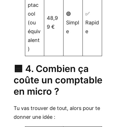
ptac
ool
🟢
✅
48,9
(ou
Simpl
Rapid
9 €
équiv
e
e
alent
)
🟦 4. Combien ça
coûte un comptable
en micro ?
Tu vas trouver de tout, alors pour te
donner une idée :