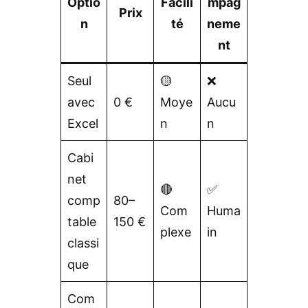
Optio
Facili
mpag
Prix
n
té
neme
nt
Seul
🟡
❌
avec
0 €
Moye
Aucu
Excel
n
n
Cabi
net
🔴
✅
comp
80–
Com
Huma
table
150 €
plexe
in
classi
que
Com