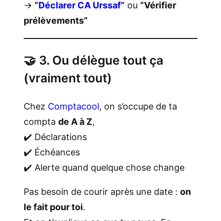
→
“
Déclarer CA Urssaf
”
ou
“Vérifier
prélèvements”
🤝 3. Ou délègue tout ça
(vraiment tout)
Chez
Comptacool
, on s’occupe de ta
compta
de A à Z
,
✔️ Déclarations
✔️ Échéances
✔️ Alerte quand quelque chose change
Pas besoin de courir après une date :
on
le fait pour toi
.