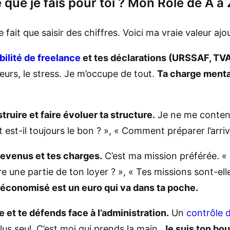
que je fais pour toi ? Mon Rôle de A à 
fait que saisir des chiffres. Voici ma vraie valeur ajo
ilité de freelance
et tes déclarations (URSSAF, TVA
urs, le stress. Je m’occupe de tout.
Ta charge mental
struire et faire évoluer ta structure.
Je ne me contente
ut est-il toujours le bon ? », « Comment préparer l’arr
 revenus et tes charges.
C’est ma mission préférée. «
e une partie de ton loyer ? », « Tes missions sont-elle
économisé est un euro qui va dans ta poche.
e et te défends face à l’administration.
Un
contrôle 
lus seul. C’est moi qui prends la main.
Je suis ton bou