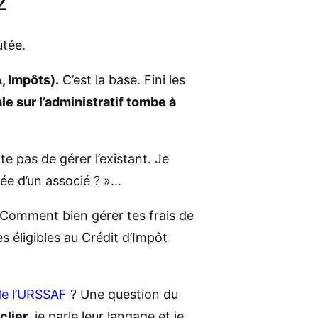
Z
utée.
, Impôts).
C’est la base. Fini les
e sur l’administratif tombe à
 pas de gérer l’existant. Je
ivée d’un associé ? »…
 Comment bien gérer tes frais de
s éligibles au Crédit d’Impôt
de l’URSSAF
? Une question du
clier
, je parle leur langage et je