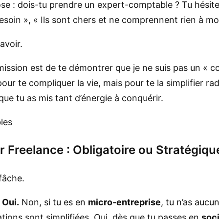
se : dois-tu prendre un expert-comptable ? Tu hésites
 besoin », « Ils sont chers et ne comprennent rien à m
avoir.
ission est de te démontrer que je ne suis pas un « co
our te compliquer la vie, mais pour te la simplifier ra
 que tu as mis tant d’énergie à conquérir.
Freelance : Obligatoire ou Stratégiqu
fâche.
 Oui.
Non, si tu es en
micro-entreprise
, tu n’as aucu
tions sont simplifiées. Oui, dès que tu passes en
soc