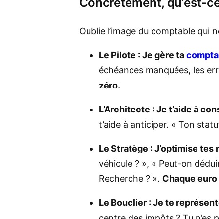
Concrètement, qu’est-ce 
Oublie l’image du comptable qui ne 
Le Pilote : Je gère ta
comptab
échéances manquées, les erre
zéro.
L’Architecte : Je t’aide à con
t’aide à anticiper. « Ton stat
Le Stratège : J’optimise tes
véhicule ? », « Peut-on déduir
Recherche ? ».
Chaque euro 
Le Bouclier : Je te représent
centre des impôts ? Tu n’es p