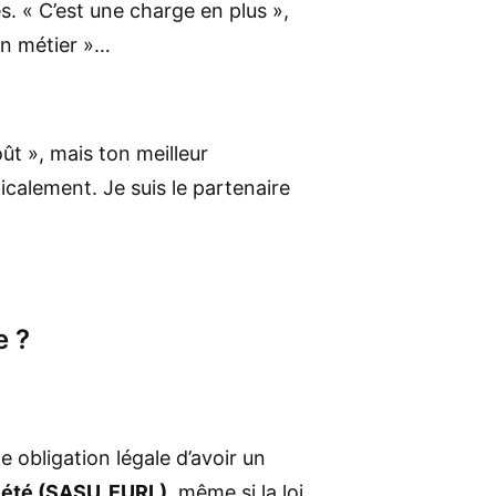
. « C’est une charge en plus »,
on métier »…
ût », mais ton meilleur
dicalement. Je suis le partenaire
e ?
ne obligation légale d’avoir un
iété (SASU, EURL)
, même si la loi