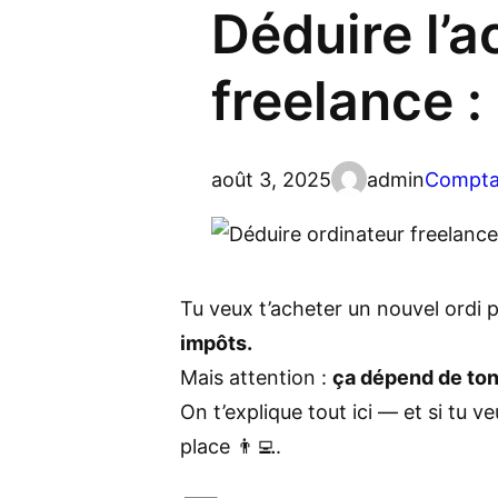
Déduire l’a
freelance 
août 3, 2025
admin
Compta
Tu veux t’acheter un nouvel ordi 
impôts.
Mais attention :
ça dépend de ton
On t’explique tout ici — et si tu v
place 👨‍💻.