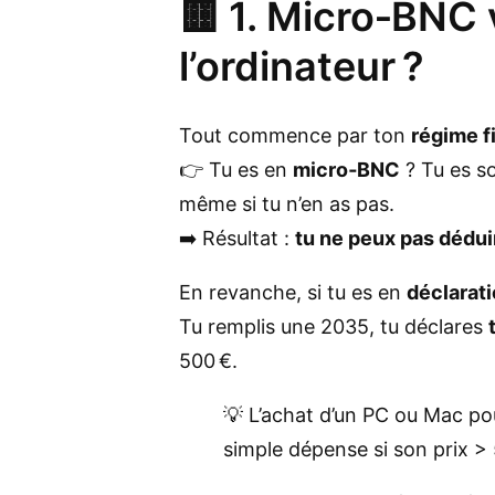
🟨 1. Micro‑BNC 
l’ordinateur ?
Tout commence par ton
régime f
👉 Tu es en
micro‑BNC
? Tu es s
même si tu n’en as pas.
➡️ Résultat :
tu ne peux pas déduir
En revanche, si tu es en
déclarati
Tu remplis une 2035, tu déclares
500 €.
💡 L’achat d’un PC ou Mac p
simple dépense si son prix >