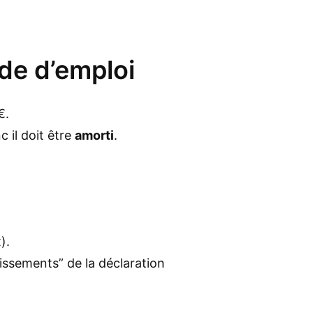
de d’emploi
€.
c il doit être
amorti
.
).
issements” de la déclaration