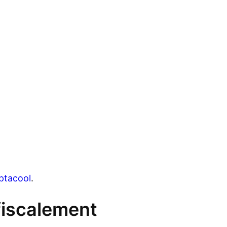
tacool
.
fiscalement