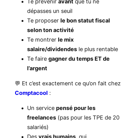
Te prévenir
avant
que tu ne
dépasses un seuil
Te proposer
le bon statut fiscal
selon ton activité
Te montrer
le mix
salaire/dividendes
le plus rentable
Te faire
gagner du temps ET de
l’argent
💬 Et c’est exactement ce qu’on fait chez
Comptacool
:
Un service
pensé pour les
freelances
(pas pour les TPE de 20
salariés)
Des
vrais humains
, qui