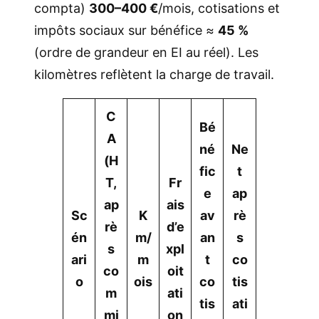
compta)
300–400 €
/mois, cotisations et
impôts sociaux sur bénéfice ≈
45 %
(ordre de grandeur en EI au réel). Les
kilomètres reflètent la charge de travail.
C
Bé
A
né
Ne
(H
fic
t
T,
Fr
e
ap
ap
ais
Sc
K
av
rè
rè
d’e
én
m/
an
s
s
xpl
ari
m
t
co
co
oit
o
ois
co
tis
m
ati
tis
ati
mi
on