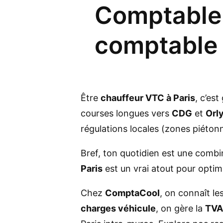
Comptable 
comptable 
Être
chauffeur VTC à Paris
, c’es
courses longues vers
CDG
et
Orl
régulations locales (zones piétonne
Bref, ton quotidien est une comb
Paris
est un vrai atout pour optim
Chez
ComptaCool
, on connaît le
charges véhicule
, on gère la
TVA