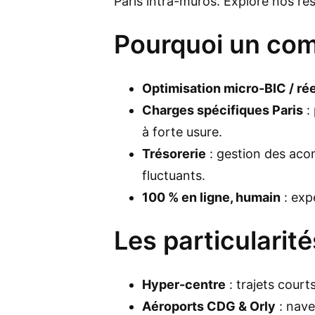
Paris intra-muros. Explore nos r
Pourquoi un com
Optimisation micro-BIC / rée
Charges spécifiques Paris
: 
à forte usure.
Trésorerie
: gestion des aco
fluctuants.
100 % en ligne, humain
: exp
Les particularit
Hyper-centre
: trajets court
Aéroports CDG & Orly
: nave