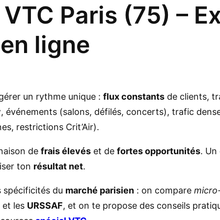
VTC Paris (75) – Ex
en ligne
t gérer un rythme unique :
flux constants
de clients, t
y
, événements (salons, défilés, concerts), trafic dense
s, restrictions Crit’Air).
inaison de
frais élevés
et de
fortes opportunités
. Un
iser ton
résultat net
.
s spécificités du
marché parisien
: on compare
micro
et les
URSSAF
, et on te propose des conseils prati