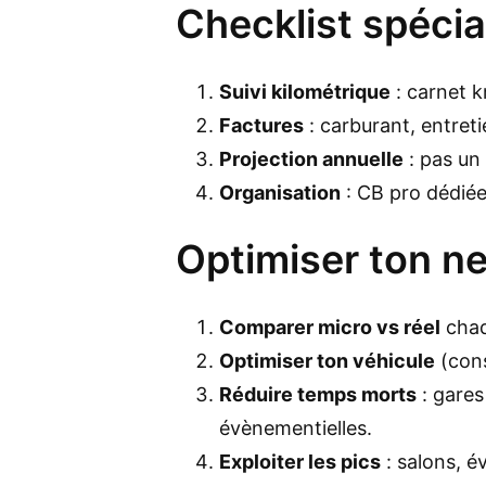
Checklist spécia
Suivi kilométrique
: carnet k
Factures
: carburant, entreti
Projection annuelle
: pas un 
Organisation
: CB pro dédiée
Optimiser ton n
Comparer micro vs réel
chaq
Optimiser ton véhicule
(cons
Réduire temps morts
: gares
évènementielles.
Exploiter les pics
: salons, é