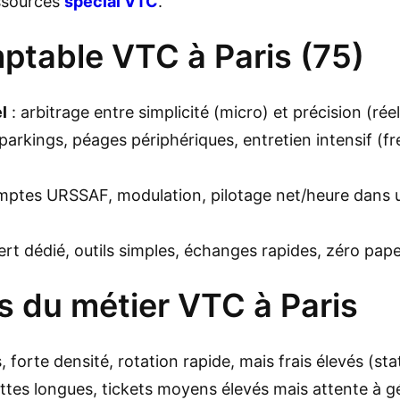
essources
spécial VTC
.
ptable VTC à Paris (75)
l
: arbitrage entre simplicité (micro) et précision (ré
parkings, péages périphériques, entretien intensif (f
mptes URSSAF, modulation, pilotage net/heure dans 
ert dédié, outils simples, échanges rapides, zéro paper
és du métier VTC à Paris
s, forte densité, rotation rapide, mais frais élevés (s
ttes longues, tickets moyens élevés mais attente à gé