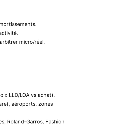
 amortissements.
ctivité.
arbitrer micro/réel.
)
choix LLD/LOA vs achat).
are), aéroports, zones
ces, Roland-Garros, Fashion