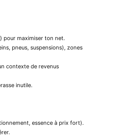
el) pour maximiser ton net.
reins, pneus, suspensions), zones
un contexte de revenus
asse inutile.
tationnement, essence à prix fort).
rer.