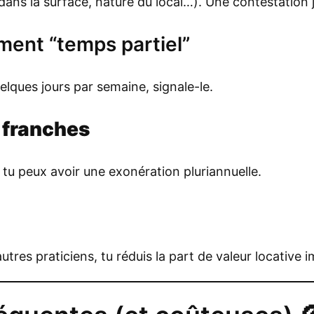
 dans la surface, nature du local…). Une contestation j
ment “temps partiel”
elques jours par semaine, signale-le.
 franches
 tu peux avoir une exonération pluriannuelle.
tres praticiens, tu réduis la part de valeur locative i