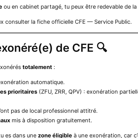
e
ou en cabinet partagé, tu peux être redevable de la
x consulter la fiche officielle
CFE — Service Public
.
exonéré(e) de CFE 🔍
exonérés
totalement
:
exonération automatique.
s prioritaires
(ZFU, ZRR, QPV) : exonération partiell
’ont pas de local professionnel attitré.
naux
mis à disposition gratuitement.
 tu es dans une
zone éligible
à une exonération, car c’