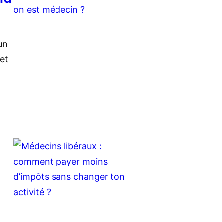
un
et