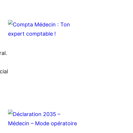
al.
cial