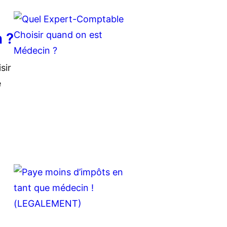
 ?
sir
e