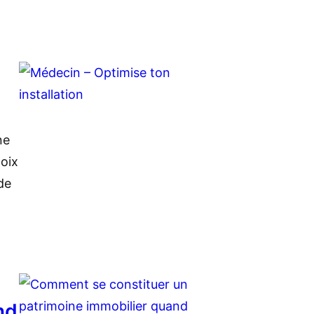
ne
hoix
de
nd