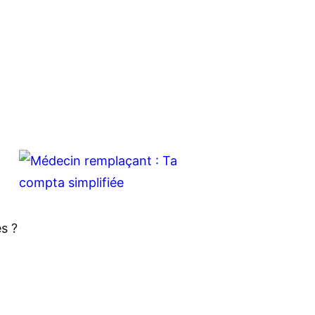
s ?
,