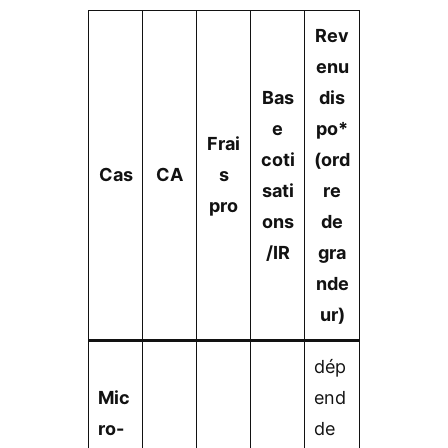
Rev
enu
Bas
dis
e
po*
Frai
coti
(ord
Cas
CA
s
sati
re
pro
ons
de
/IR
gra
nde
ur)
dép
Mic
end
ro-
de