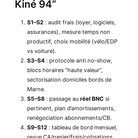
Kiné 94”
S1–S2
: audit frais (loyer, logiciels,
assurances), mesure temps non
productif, choix mobilité (vélo/EDP
vs voiture).
S3–S4
: protocole anti no-show,
blocs horaires “haute valeur”,
sectorisation domiciles bords de
Marne.
S5–S8
: passage au
réel BNC
si
pertinent, plan d’amortissements,
renégociation abonnements/CB.
S9–S12
: tableau de bord mensuel,
revue CA/panier/frais/cotisations,