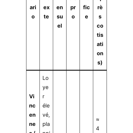
ari
ex
en
pr
fic
rè
o
te
su
o
e
s
el
co
tis
ati
on
s)
Lo
ye
Vi
r
nc
éle
en
vé,
≈
ne
pla
4