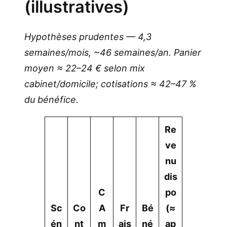
(illustratives)
Hypothèses prudentes — 4,3
semaines/mois, ~46 semaines/an. Panier
moyen ≈ 22–24 € selon mix
cabinet/domicile; cotisations ≈ 42–47 %
du bénéfice.
Re
ve
nu
dis
C
po
Sc
Co
A
Fr
Bé
(≈
én
nt
m
ais
né
ap