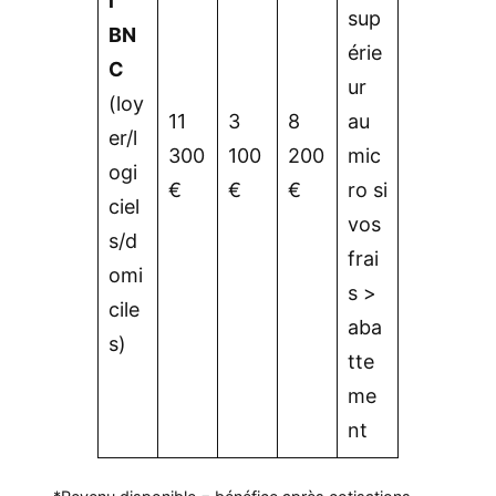
l
sup
BN
érie
C
ur
(loy
11
3
8
au
er/l
300
100
200
mic
ogi
€
€
€
ro si
ciel
vos
s/d
frai
omi
s >
cile
aba
s)
tte
me
nt