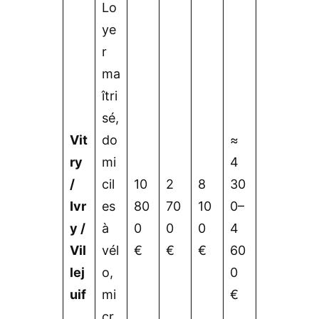
Lo
ye
r
ma
îtri
sé,
Vit
do
≈
ry
mi
4
/
cil
10
2
8
30
Ivr
es
80
70
10
0–
y /
à
0
0
0
4
Vil
vél
€
€
€
60
lej
o,
0
uif
mi
€
cr