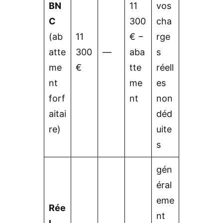
BN
11
vos
C
300
cha
(ab
11
€ −
rge
atte
300
—
aba
s
me
€
tte
réell
nt
me
es
forf
nt
non
aitai
déd
re)
uite
s
gén
éral
eme
Rée
nt