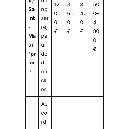
s /
nni
12
3
8
50
Sa
ng
00
60
40
0–
int
ser
0
0
0
4
-
ré,
€
€
€
80
Ma
pe
0
ur
u
€
“pr
de
im
do
e”
mi
cil
es
Ac
co
rd