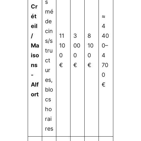
s
Cr
mé
ét
≈
de
eil
4
cin
/
11
3
8
40
s/s
Ma
10
00
10
0–
tru
iso
0
0
0
4
ct
ns
€
€
€
70
ur
-
0
es,
Alf
€
blo
ort
cs
ho
rai
res