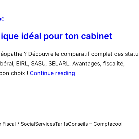
he
idique idéal pour ton cabinet
téopathe ? Découvre le comparatif complet des statu
libéral, EIRL, SASU, SELARL. Avantages, fiscalité,
 bon choix !
Continue reading
Fiscal / Social
Services
Tarifs
Conseils – Comptacool