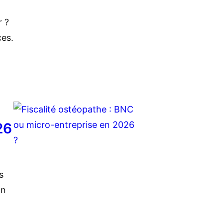
r ?
ces.
26
s
on