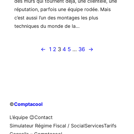
des murs qui tournent déjà, une clientèle, une
réputation, parfois une équipe rodée. Mais
c’est aussi l’un des montages les plus
techniques du monde de la…
←
1
2
3
4
5
…
36
→
©
Comptacool
L’équipe 😉
Contact
Simulateur Régime Fiscal / Social
Services
Tarifs