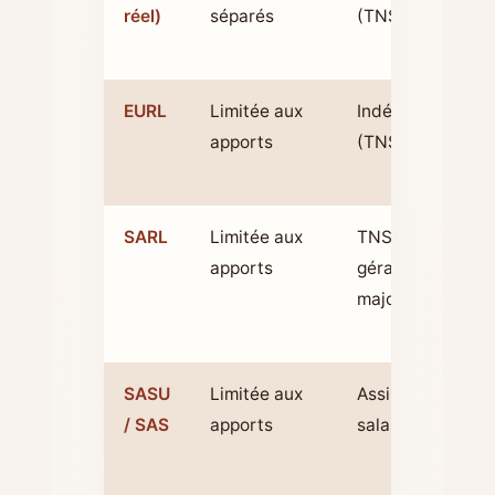
réel)
séparés
(TNS)
EURL
Limitée aux
Indépendant
apports
(TNS)
SARL
Limitée aux
TNS si
apports
gérant
majoritaire
SASU
Limitée aux
Assimilé
/ SAS
apports
salarié