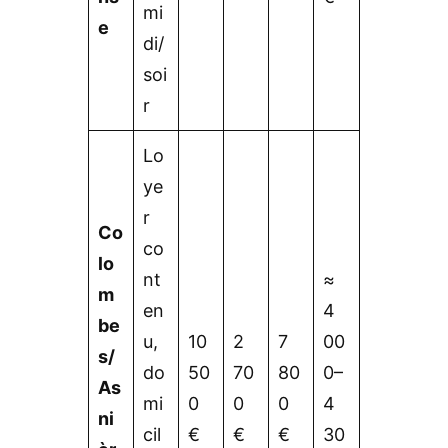
mi
e
di/
soi
r
Lo
ye
r
Co
co
lo
nt
≈
m
en
4
be
u,
10
2
7
00
s/
do
50
70
80
0–
As
mi
0
0
0
4
ni
cil
€
€
€
30