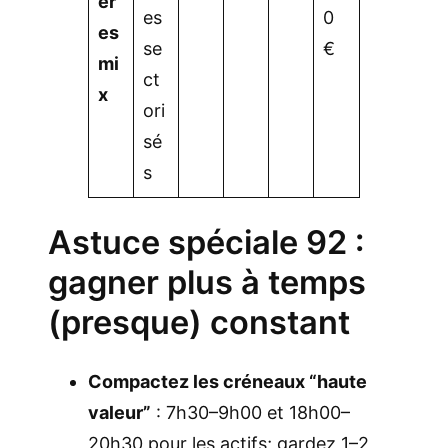
èr
es
0
es
se
€
mi
ct
x
ori
sé
s
Astuce spéciale 92 :
gagner plus à temps
(presque) constant
Compactez les créneaux “haute
valeur”
: 7h30–9h00 et 18h00–
20h30 pour les actifs; gardez 1–2