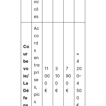
mi
cil
es
Ac
co
rd
Co
s
ur
≈
en
be
4
tre
vo
11
3
7
20
pri
ie/
00
10
90
0–
se
La
0
0
0
4
s,
Dé
€
€
€
50
pic
fe
0
s
ns
€