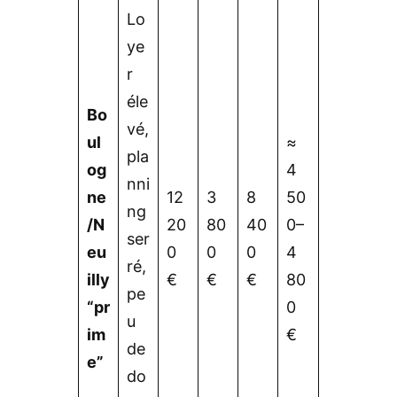
Lo
ye
r
éle
Bo
vé,
ul
≈
pla
og
4
nni
ne
12
3
8
50
ng
/N
20
80
40
0–
ser
eu
0
0
0
4
ré,
illy
€
€
€
80
pe
“pr
0
u
im
€
de
e”
do