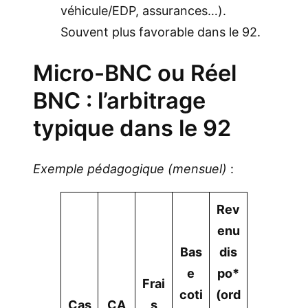
véhicule/EDP, assurances…).
Souvent plus favorable dans le 92.
Micro-BNC ou Réel
BNC : l’arbitrage
typique dans le 92
Exemple pédagogique (mensuel)
:
Rev
enu
Bas
dis
e
po*
Frai
coti
(ord
Cas
CA
s