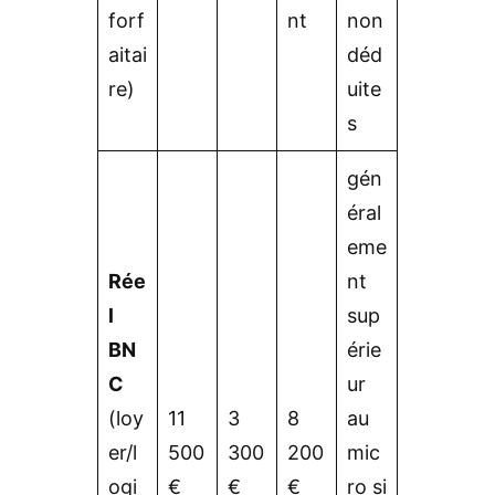
forf
nt
non
aitai
déd
re)
uite
s
gén
éral
eme
Rée
nt
l
sup
BN
érie
C
ur
(loy
11
3
8
au
er/l
500
300
200
mic
ogi
€
€
€
ro si