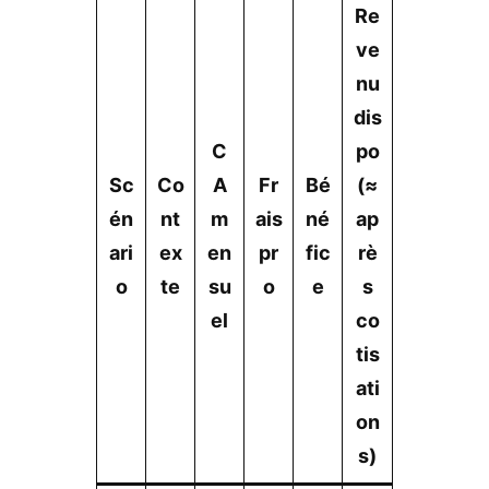
Re
ve
nu
dis
C
po
Sc
Co
A
Fr
Bé
(≈
én
nt
m
ais
né
ap
ari
ex
en
pr
fic
rè
o
te
su
o
e
s
el
co
tis
ati
on
s)