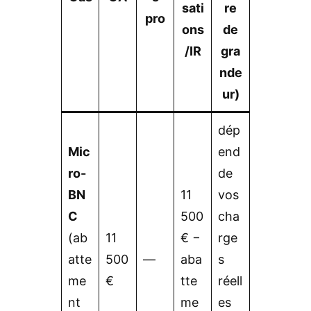
sati
re
pro
ons
de
/IR
gra
nde
ur)
dép
Mic
end
ro-
de
BN
11
vos
C
500
cha
(ab
11
€ −
rge
atte
500
—
aba
s
me
€
tte
réell
nt
me
es