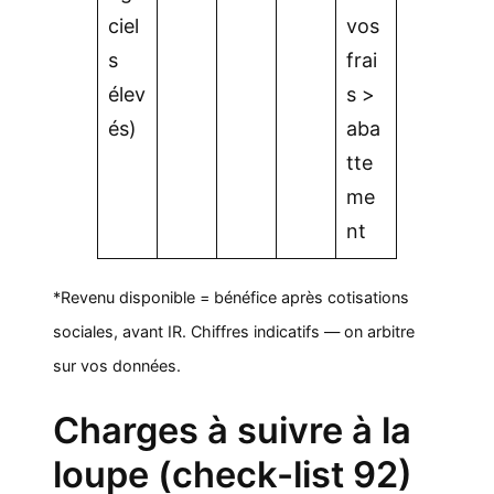
ciel
vos
s
frai
élev
s >
és)
aba
tte
me
nt
*Revenu disponible = bénéfice après cotisations
sociales, avant IR. Chiffres indicatifs — on arbitre
sur vos données.
Charges à suivre à la
loupe (check-list 92)