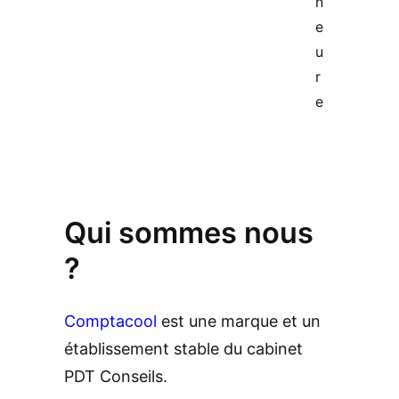
n
e
u
r
e
.
Qui sommes nous
?
Comptacool
est une marque et un
établissement stable du cabinet
PDT Conseils.