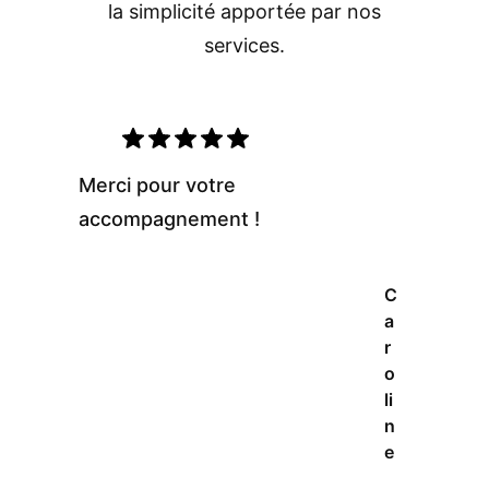
la simplicité apportée par nos
services.
Merci pour votre
accompagnement !
C
a
r
o
li
n
e