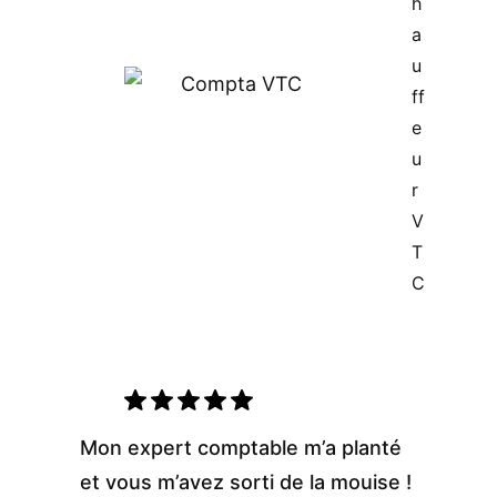
h
a
u
ff
e
u
r
V
T
C
Mon expert comptable m’a planté
et vous m’avez sorti de la mouise !