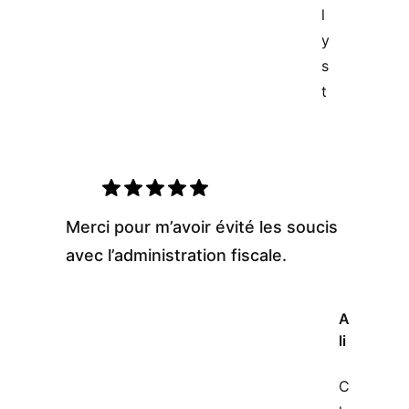
l
y
s
t
Merci pour m’avoir évité les soucis
avec l’administration fiscale.
A
li
C