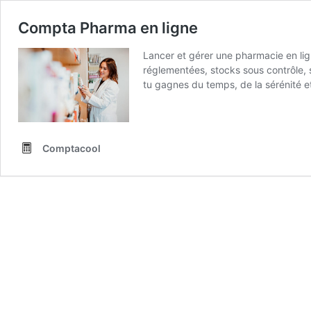
Compta Pharma en ligne
Lancer et gérer une pharmacie en lig
réglementées, stocks sous contrôle,
tu gagnes du temps, de la sérénité et
site e-commerce classique. Tu es so
Pharmacie en ligne TVA Principalemen
commerce Marge Encadrée Encadrée, m
plus rigoureux que dans une officine 
Comptacool
Total TVA = 8 050 € à déclarer/rever
juridique pour une pharmacie en ligne
dividendes optimisés, image pro IS o
SASU Idéal si tu démarres seul, capi
dividendes vs salaire, et optimise ta
Comptacool pour ta pharmacie en ligne
pas être freinée par la paperasse. Av
Pharmacie FAQ – Comptabilité pharma
de santé, 20 % sur la parapharmacie
Comptacool simule et optimise ton cho
crédibilité auprès des patients. Un ex