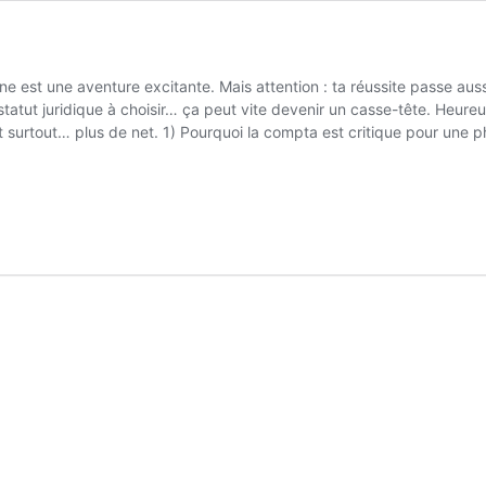
ne est une aventure excitante. Mais attention : ta réussite passe aus
 statut juridique à choisir… ça peut vite devenir un casse-tête. He
 surtout… plus de net. 1) Pourquoi la compta est critique pour une pha
umis à des règles spécifiques : 2) Pharmacie en ligne vs pharmacie
t 2,1 % et 10 % Mix 2,1 % / 10 % / 20 % (parapharmacie) Stocks Gestio
ais pression concurrentielle en plus Outils Logiciel officinal ERP
physique, car tes flux sont massifs et 100 % dématérialisés. 3) Exemp
ser chaque mois. Imagine si tu te trompes de taux… le redressement p
 ? Ton choix de statut impacte directement ta fiscalité et ta protecti
bligatoire, formalisme SELARL Adaptée aux professions libérales, c
tal souple Moins adapté si plusieurs associés pharmaciens
Comptaco
 rémunération. 5) Obligations comptables et fiscales Ressource offici
 ? On ne se contente pas de “tenir tes livres”. On te fait gagner du 
ec Comptacool, tu anticipes la TVA, tu pilotes tes marges et tu dors t
cie en ligne Quel taux de TVA appliquer en pharmacie en ligne ? 2,1
/cosmétique. Quel statut choisir pour une pharmacie en ligne ? SELA
ix. Quels risques en cas d’erreur comptable ? Redressement fiscal (TV
pert-comptable en ligne suffit-il ? Oui, surtout s’il est spécialisé s