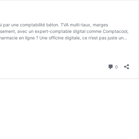
si par une comptabilité béton. TVA multi-taux, marges
ureusement, avec un expert-comptable digital comme Comptacool,
rmacie en ligne ? Une officine digitale, ce n’est pas juste un
 physique : différences comptables Aspect Pharmacie physique
n locale + inventaire Gestion multi-entrepôts + logistique e-
 e-commerce + compatibilité santé
En clair : tu dois être encore
le chiffré : l’impact TVA/marge Cas simplifié : TVA collectée :
Commenta
0
eut coûter des dizaines de milliers d’euros. 4) Quel statut
on sociale. Statut Points forts À surveiller SELAS Souplesse SAS,
adre connu Moins souple que SAS, charges gérant majoritaire
ol t’aide à choisir et simule pour toi l’impact IS vs IR,
elle : Ordre national des pharmaciens 6) Pourquoi choisir
net : Passe à la vitesse supérieure Ta pharmacie en ligne ne doit
ranquille.
Découvre l’accompagnement Comptacool spécial
 % sur les médicaments remboursés, 10 % sur certains produits
S ou SELARL si plusieurs pharmaciens, SASU si tu démarres seul.
A, IS/IR), sanctions disciplinaires de l’Ordre, perte de
anté. Nous chez Comptacool on tient déjà la comptabilité de