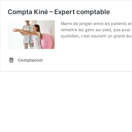
Compta Kiné – Expert comptable
Marre de jongler entre les patients 
remettre les gens sur pied, pas pour 
quotidien, c’est souvent un grand écar
quasiment tous les kinés en libéral.
sûr, tu peux filer tes papiers à n’im
qu’il comprend les subtilités de la CA
Comptacool
tes formations ? La plupart du temps,
recevoir de vrais conseils. La soluti
quotidien. C’est pour cette raison 
toi, pour t’offrir bien plus qu’une sim
Qu’est-ce qui nous rend vraiment dif
Fini la compta le dimanche soir. Tu 
à chaque appel de charges. Tout est a
sont impeccables.
Tu as enfin une 
un temps précieux pour tes patients, 
de bon ? Tu as une question ou tu veu
Planifier un appel de 15 minutes C’es
notre expert comptable au 07.60.0